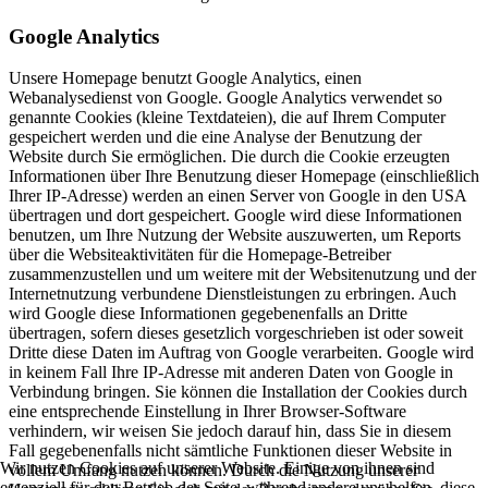
Google Analytics
Unsere Homepage benutzt Google Analytics, einen
Webanalysedienst von Google. Google Analytics verwendet so
genannte Cookies (kleine Textdateien), die auf Ihrem Computer
gespeichert werden und die eine Analyse der Benutzung der
Website durch Sie ermöglichen. Die durch die Cookie erzeugten
Informationen über Ihre Benutzung dieser Homepage (einschließlich
Ihrer IP-Adresse) werden an einen Server von Google in den USA
übertragen und dort gespeichert. Google wird diese Informationen
benutzen, um Ihre Nutzung der Website auszuwerten, um Reports
über die Websiteaktivitäten für die Homepage-Betreiber
zusammenzustellen und um weitere mit der Websitenutzung und der
Internetnutzung verbundene Dienstleistungen zu erbringen. Auch
wird Google diese Informationen gegebenenfalls an Dritte
übertragen, sofern dieses gesetzlich vorgeschrieben ist oder soweit
Dritte diese Daten im Auftrag von Google verarbeiten. Google wird
in keinem Fall Ihre IP-Adresse mit anderen Daten von Google in
Verbindung bringen. Sie können die Installation der Cookies durch
eine entsprechende Einstellung in Ihrer Browser-Software
verhindern, wir weisen Sie jedoch darauf hin, dass Sie in diesem
Fall gegebenenfalls nicht sämtliche Funktionen dieser Website in
Wir nutzen Cookies auf unserer Website. Einige von ihnen sind
vollem Umfang nutzen können. Durch die Nutzung unserer
essenziell für den Betrieb der Seite, während andere uns helfen, diese