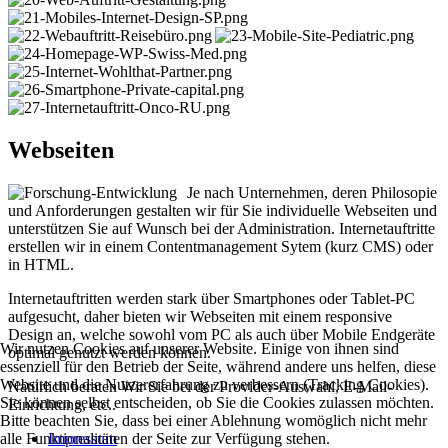
Webseiten
Je nach Unternehmen, deren Philosopie
und Anforderungen gestalten wir für Sie individuelle Webseiten und
unterstützen Sie auf Wunsch bei der Administration. Internetauftritte
erstellen wir in einem Contentmanagement Sytem (kurz CMS) oder
in HTML.
Internetauftritten werden stark über Smartphones oder Tablet-PC
aufgesucht, daher bieten wir Webseiten mit einem responsive
Design an, welche sowohl vom PC als auch über Mobile Endgeräte
Wir nutzen Cookies auf unserer Website. Einige von ihnen sind
optimal genutzt werden können.
essenziell für den Betrieb der Seite, während andere uns helfen, diese
Website und die Nutzererfahrung zu verbessern (Tracking Cookies).
Natürlich beraten Wir Sie bei der Provider-Auswahl, E-Mail-
Sie können selbst entscheiden, ob Sie die Cookies zulassen möchten.
Einrichtung, etc..
Bitte beachten Sie, dass bei einer Ablehnung womöglich nicht mehr
Impressum
alle Funktionalitäten der Seite zur Verfügung stehen.