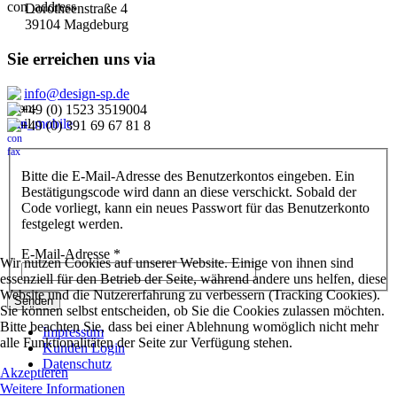
Dorotheenstraße 4
39104 Magdeburg
Sie erreichen uns via
info@design-sp.de
+49 (0) 1523 3519004
+49 (0) 391 69 67 81 8
Bitte die E-Mail-Adresse des Benutzerkontos eingeben. Ein
Bestätigungscode wird dann an diese verschickt. Sobald der
Code vorliegt, kann ein neues Passwort für das Benutzerkonto
festgelegt werden.
E-Mail-Adresse
*
Wir nutzen Cookies auf unserer Website. Einige von ihnen sind
essenziell für den Betrieb der Seite, während andere uns helfen, diese
Website und die Nutzererfahrung zu verbessern (Tracking Cookies).
Senden
Sie können selbst entscheiden, ob Sie die Cookies zulassen möchten.
Bitte beachten Sie, dass bei einer Ablehnung womöglich nicht mehr
Impressum
alle Funktionalitäten der Seite zur Verfügung stehen.
Kunden Login
Datenschutz
Akzeptieren
Weitere Informationen